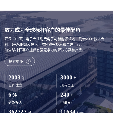
致力成为全球标杆客户的最佳配角
开云（中国）电子专注消费电子与新能源领域，凭借200+技术专
利、超6%的研发投入，依托领先技术和卓越运营，
为全球标杆客户提供有强竞争力的解决方案和产品。
探索更多
2003
3000
+
年
公司成立
现有员工
6
%
240
+
研发投入
申请专利
362727
11634
㎡
万元